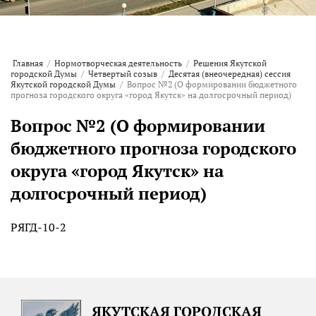
Главная
/
Нормотворческая деятельность
/
Решения Якутской
городской Думы
/
Четвертый созыв
/
Десятая (внеочередная) сессия
Якутской городской Думы
/
Вопрос №2 (О формировании бюджетного
прогноза городского округа «город Якутск» на долгосрочный период)
Вопрос №2 (О формировании
бюджетного прогноза городского
округа «город Якутск» на
долгосрочный период)
РЯГД-10-2
ЯКУТСКАЯ ГОРОДСКАЯ