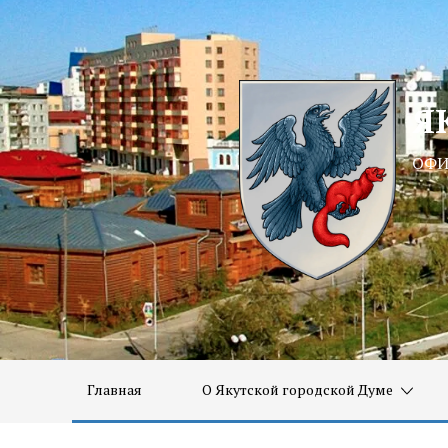
Я
Я
ОФИ
ОФИ
Главная
О Якутской городской Думе