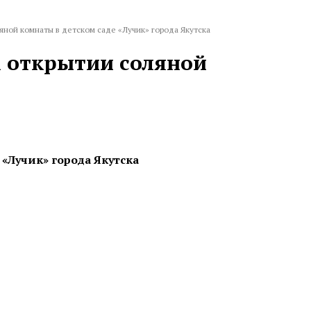
яной комнаты в детском саде «Лучик» города Якутска
м открытии соляной
«Лучик» города Якутска